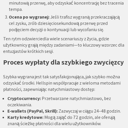
minutową przerwę, aby odzyskać koncentrację bez tracenia
tempa.
Ocena po wygranej:
Jeśli trafisz wygraną przekraczającą
cel zysku, zrób dziesięciosekundową przerwę przed
podjęciem decyzji o kontynuacji lub wycofaniu się.
Ten rytm odzwierciedla wiele scenariuszy z życia, gdzie
użytkownicy grają między zadaniami—to kluczowy wzorzec dla
entuzjastów krótkich sesji.
Proces wypłaty dla szybkiego zwycięzcy
Szybka wygrana jest tak satysfakcjonująca, jak szybko można
odzyskać środki. Hellspin współpracuje z wieloma metodami
płatności, zapewniając natychmiastowy dostęp:
Cryptocurrency:
Przetwarzane natychmiastowo, bez
oczekiwania.
E‑wallets (PayPal, Skrill):
Zazwyczaj w ciągu 24–48 godzin.
Karty kredytowe:
Mogą zająć do 72 godzin, ale oferują
znaną ścieżkę płatności dla wielu użytkowników.