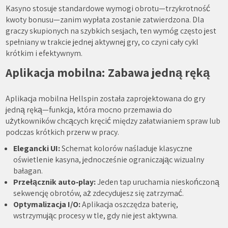
Kasyno stosuje standardowe wymogi obrotu—trzykrotność
kwoty bonusu—zanim wypłata zostanie zatwierdzona. Dla
graczy skupionych na szybkich sesjach, ten wymóg często jest
spełniany w trakcie jednej aktywnej gry, co czyni cały cykl
krótkim i efektywnym.
Aplikacja mobilna: Zabawa jedną ręką
Aplikacja mobilna Hellspin została zaprojektowana do gry
jedną ręką—funkcja, która mocno przemawia do
użytkowników chcących kręcić między załatwianiem spraw lub
podczas krótkich przerw w pracy.
Elegancki UI:
Schemat kolorów naśladuje klasyczne
oświetlenie kasyna, jednocześnie ograniczając wizualny
bałagan.
Przełącznik auto‑play:
Jeden tap uruchamia nieskończoną
sekwencję obrotów, aż zdecydujesz się zatrzymać.
Optymalizacja I/O:
Aplikacja oszczędza baterię,
wstrzymując procesy w tle, gdy nie jest aktywna.