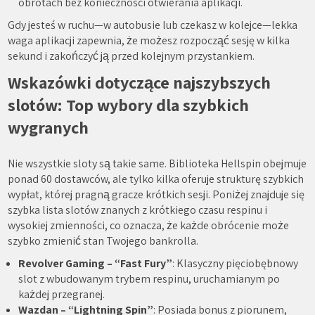
obrotach bez konieczności otwierania aplikacji.
Gdy jesteś w ruchu—w autobusie lub czekasz w kolejce—lekka
waga aplikacji zapewnia, że możesz rozpocząć sesję w kilka
sekund i zakończyć ją przed kolejnym przystankiem.
Wskazówki dotyczące najszybszych
slotów: Top wybory dla szybkich
wygranych
Nie wszystkie sloty są takie same. Biblioteka Hellspin obejmuje
ponad 60 dostawców, ale tylko kilka oferuje strukturę szybkich
wypłat, której pragną gracze krótkich sesji. Poniżej znajduje się
szybka lista slotów znanych z krótkiego czasu respinu i
wysokiej zmienności, co oznacza, że każde obrócenie może
szybko zmienić stan Twojego bankrolla.
Revolver Gaming – “Fast Fury”
: Klasyczny pięciobębnowy
slot z wbudowanym trybem respinu, uruchamianym po
każdej przegranej.
Wazdan – “Lightning Spin”
: Posiada bonus z piorunem,