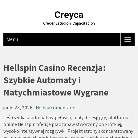
Skip
to
Creyca
content
Crecer Estudio Y Capacitación
Menu
Hellspin Casino Recenzja:
Szybkie Automaty i
Natychmiastowe Wygrane
junio 28, 2026
|
No hay comentarios
Jeśli szukasz adrenaliny‑pełnych, małych sesji gry, platforma
online Hellspin oferuje plac zabaw stworzony do krótkiej,
wysokointensywnej rozgrywki. Projekt strony skoncentrowany
na urządzeniach mobilnych pozwala na szybkie uruchomienie