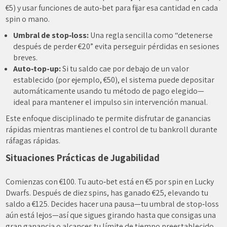
€5) y usar funciones de auto‑bet para fijar esa cantidad en cada
spin o mano.
Umbral de stop‑loss:
Una regla sencilla como “detenerse
después de perder €20” evita perseguir pérdidas en sesiones
breves.
Auto‑top-up:
Si tu saldo cae por debajo de un valor
establecido (por ejemplo, €50), el sistema puede depositar
automáticamente usando tu método de pago elegido—
ideal para mantener el impulso sin intervención manual.
Este enfoque disciplinado te permite disfrutar de ganancias
rápidas mientras mantienes el control de tu bankroll durante
ráfagas rápidas.
Situaciones Prácticas de Jugabilidad
Comienzas con €100. Tu auto‑bet está en €5 por spin en Lucky
Dwarfs. Después de diez spins, has ganado €25, elevando tu
saldo a €125. Decides hacer una pausa—tu umbral de stop‑loss
aún está lejos—así que sigues girando hasta que consigas una
gran ganancia o alcances tu límite de tiempo preestablecido