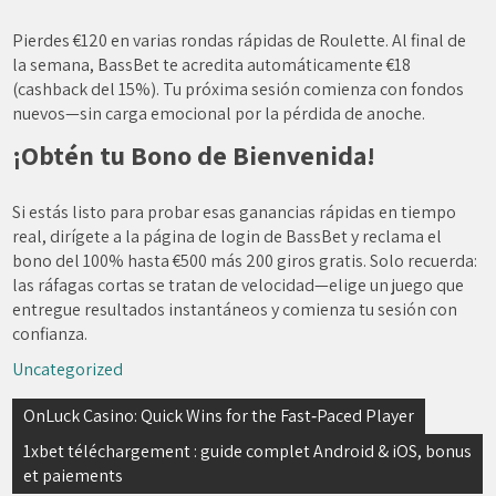
Pierdes €120 en varias rondas rápidas de Roulette. Al final de
la semana, BassBet te acredita automáticamente €18
(cashback del 15%). Tu próxima sesión comienza con fondos
nuevos—sin carga emocional por la pérdida de anoche.
¡Obtén tu Bono de Bienvenida!
Si estás listo para probar esas ganancias rápidas en tiempo
real, dirígete a la página de login de BassBet y reclama el
bono del 100% hasta €500 más 200 giros gratis. Solo recuerda:
las ráfagas cortas se tratan de velocidad—elige un juego que
entregue resultados instantáneos y comienza tu sesión con
confianza.
Uncategorized
Navegación
OnLuck Casino: Quick Wins for the Fast‑Paced Player
de
1xbet téléchargement : guide complet Android & iOS, bonus
et paiements
entradas