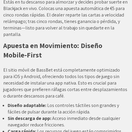
Estás en tu descanso para almorzar y decides probar suerte en
Blackjack en vivo. Colocas una apuesta automática de €5 para
cinco rondas rápidas. El dealer reparte las cartas a velocidad
relámpago; tras cinco rondas, tienes ganancia o pérdida, y
terminas—listo para volver al trabajo sin quedarte en la
pantalla.
Apuesta en Movimiento: Diseño
Mobile‑First
El sitio móvil de BassBet está completamente optimizado
para iOS y Android, ofreciendo todos los tipos de juego sin
necesidad de instalar una app nativa. Esto es crucial para
jugadores que prefieren ráfagas cortas entre desplazamientos
o durante descansos para café.
Diseño adaptable:
Los controles táctiles son grandes y
fáciles de pulsar durante la acción rápida.
Sin descarga de app:
Acceso inmediato desde cualquier
navegador reduce fricciones.
Carga rápida:
Los recursos del juego están comprimidos