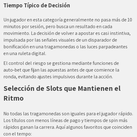
Tiempo Típico de Decisión
Un jugador en esta categoría generalmente no pasa más de 10
minutos por sesión, pero busca un resultado en cada
movimiento. La decisión de volver a apostar es casi instintiva,
impulsada por las señales visuales de un disparador de
bonificación en una tragamonedas o las luces parpadeantes
en una ruleta digital.
El control del riesgo se gestiona mediante funciones de
auto‑bet que fijan las apuestas antes de que comience la
ronda, evitando ajustes impulsivos durante la acción.
Selección de Slots que Mantienen el
Ritmo
No todas las tragamonedas son iguales para el jugador rápido.
Los títulos con menos líneas de pago y tiempos de spin más
rápidos ganan la carrera. Aquí algunos favoritos que coinciden
con el tempo: