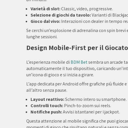
Varietà di slot:
Classic, video, progressive.
Selezione di giochi da tavolo:
Varianti di Blackjac
Gioco dal vivo:
Interazioni con dealer in tempo re
Se cerchi un’esplosione di adrenalina con spin brevi 
lunghe sessioni.
Design Mobile-First per il Gioca
L’esperienza mobile di
BDM Bet
sembra un arcade tas
automaticamente il tuo dispositivo, caricando un’int
un’icona di gioco e si inizia a girare.
L’app dedicata per Android offre grafiche più fluide 
all’altro senza pause.
Layout reattivo:
Schermo intero su smartphone.
Controlli touch:
Pinch-to-zoom sui reels.
Notifiche push:
Avvisi istantanei per i jackpot.
Questa attenzione al mobile significa che puoi giocar
momenti di gioco che risultano naturali e senza com