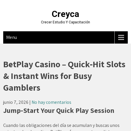
Skip
to
Creyca
content
Crecer Estudio Y Capacitación
Menu
BetPlay Casino – Quick‑Hit Slots
& Instant Wins for Busy
Gamblers
junio 7, 2026
|
No hay comentarios
Jump‑Start Your Quick Play Session
Cuando las obligaciones del día se acumulan y buscas unos