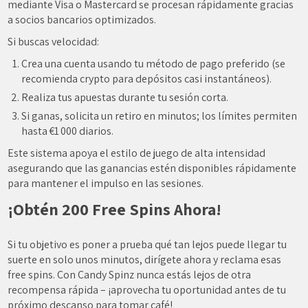
mediante Visa o Mastercard se procesan rápidamente gracias
a socios bancarios optimizados.
Si buscas velocidad:
Crea una cuenta usando tu método de pago preferido (se
recomienda crypto para depósitos casi instantáneos).
Realiza tus apuestas durante tu sesión corta.
Si ganas, solicita un retiro en minutos; los límites permiten
hasta €1 000 diarios.
Este sistema apoya el estilo de juego de alta intensidad
asegurando que las ganancias estén disponibles rápidamente
para mantener el impulso en las sesiones.
¡Obtén 200 Free Spins Ahora!
Si tu objetivo es poner a prueba qué tan lejos puede llegar tu
suerte en solo unos minutos, dirígete ahora y reclama esas
free spins. Con Candy Spinz nunca estás lejos de otra
recompensa rápida – ¡aprovecha tu oportunidad antes de tu
próximo descanso para tomar café!