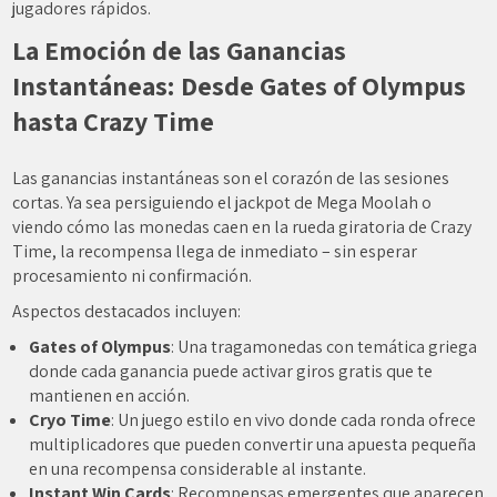
jugadores rápidos.
La Emoción de las Ganancias
Instantáneas: Desde Gates of Olympus
hasta Crazy Time
Las ganancias instantáneas son el corazón de las sesiones
cortas. Ya sea persiguiendo el jackpot de Mega Moolah o
viendo cómo las monedas caen en la rueda giratoria de Crazy
Time, la recompensa llega de inmediato – sin esperar
procesamiento ni confirmación.
Aspectos destacados incluyen:
Gates of Olympus
: Una tragamonedas con temática griega
donde cada ganancia puede activar giros gratis que te
mantienen en acción.
Cryo Time
: Un juego estilo en vivo donde cada ronda ofrece
multiplicadores que pueden convertir una apuesta pequeña
en una recompensa considerable al instante.
Instant Win Cards
: Recompensas emergentes que aparecen