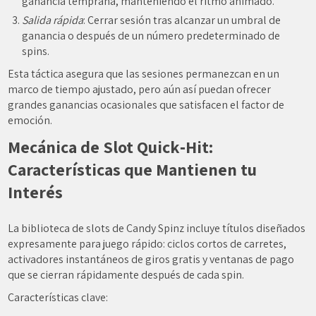
ganancia temprana, manteniendo el ritmo animado.
Salida rápida
: Cerrar sesión tras alcanzar un umbral de
ganancia o después de un número predeterminado de
spins.
Esta táctica asegura que las sesiones permanezcan en un
marco de tiempo ajustado, pero aún así puedan ofrecer
grandes ganancias ocasionales que satisfacen el factor de
emoción.
Mecánica de Slot Quick‑Hit:
Características que Mantienen tu
Interés
La biblioteca de slots de Candy Spinz incluye títulos diseñados
expresamente para juego rápido: ciclos cortos de carretes,
activadores instantáneos de giros gratis y ventanas de pago
que se cierran rápidamente después de cada spin.
Características clave: