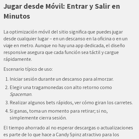
Jugar desde Móvil: Entrar y Salir en
Minutos
La optimización móvil del sitio significa que puedes jugar
desde cualquier lugar – en un descanso en la oficina o en un
viaje en metro. Aunque no hay una app dedicada, el diseño
responsive asegura que cada función sea táctil y cargue
rápidamente.
Escenario típico de uso:
Iniciar sesión durante un descanso para almorzar.
Elegir una tragamonedas con alto retorno como
Spaceman
.
Realizar algunos bets rápidos, ver cómo giran los carretes.
Si ganas, toma un momento para retirar; si no,
simplemente cierra sesión.
El tiempo ahorrado al no esperar descargas o actualizaciones
es parte de lo que hace a Candy Spinz atractivo para los