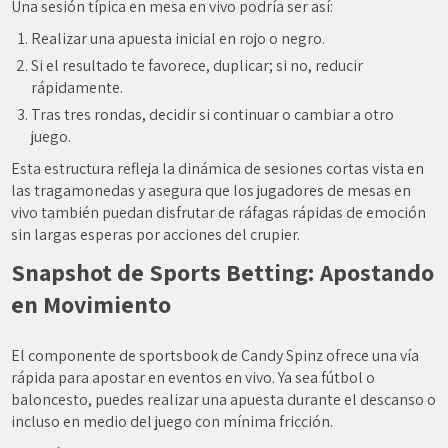
Una sesión típica en mesa en vivo podría ser así:
Realizar una apuesta inicial en rojo o negro.
Si el resultado te favorece, duplicar; si no, reducir
rápidamente.
Tras tres rondas, decidir si continuar o cambiar a otro
juego.
Esta estructura refleja la dinámica de sesiones cortas vista en
las tragamonedas y asegura que los jugadores de mesas en
vivo también puedan disfrutar de ráfagas rápidas de emoción
sin largas esperas por acciones del crupier.
Snapshot de Sports Betting: Apostando
en Movimiento
El componente de sportsbook de Candy Spinz ofrece una vía
rápida para apostar en eventos en vivo. Ya sea fútbol o
baloncesto, puedes realizar una apuesta durante el descanso o
incluso en medio del juego con mínima fricción.