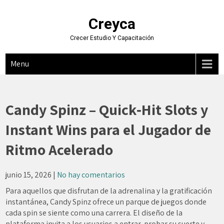
Skip
to
Creyca
content
Crecer Estudio Y Capacitación
Menu
Candy Spinz – Quick‑Hit Slots y
Instant Wins para el Jugador de
Ritmo Acelerado
junio 15, 2026
|
No hay comentarios
Para aquellos que disfrutan de la adrenalina y la gratificación
instantánea, Candy Spinz ofrece un parque de juegos donde
cada spin se siente como una carrera. El diseño de la
plataforma invita a los usuarios a entrar, probar su suerte y