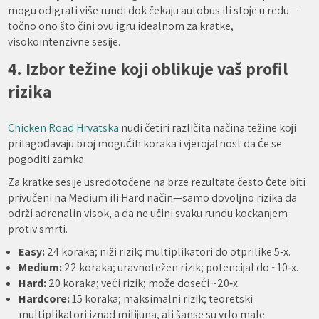
mogu odigrati više rundi dok čekaju autobus ili stoje u redu—
točno ono što čini ovu igru idealnom za kratke,
visokointenzivne sesije.
4. Izbor težine koji oblikuje vaš profil
rizika
Chicken Road Hrvatska
nudi četiri različita načina težine koji
prilagođavaju broj mogućih koraka i vjerojatnost da će se
pogoditi zamka.
Za kratke sesije usredotočene na brze rezultate često ćete biti
privučeni na Medium ili Hard način—samo dovoljno rizika da
održi adrenalin visok, a da ne učini svaku rundu kockanjem
protiv smrti.
Easy:
24 koraka; niži rizik; multiplikatori do otprilike 5‑x.
Medium:
22 koraka; uravnotežen rizik; potencijal do ~10‑x.
Hard:
20 koraka; veći rizik; može doseći ~20‑x.
Hardcore:
15 koraka; maksimalni rizik; teoretski
multiplikatori iznad milijuna, ali šanse su vrlo male.