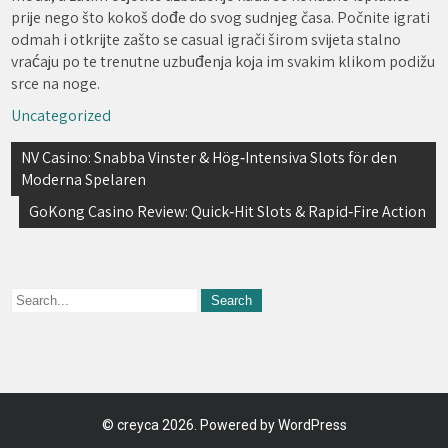
prije nego što kokoš dođe do svog sudnjeg časa. Počnite igrati
odmah i otkrijte zašto se casual igrači širom svijeta stalno
vraćaju po te trenutne uzbuđenja koja im svakim klikom podižu
srce na noge.
Uncategorized
Navegación
NV Casino: Snabba Vinster & Hög‑Intensiva Slots för den
Moderna Spelaren
de
GoKong Casino Review: Quick‑Hit Slots & Rapid‑Fire Action
entradas
©
creyca
2026. Powered by WordPress