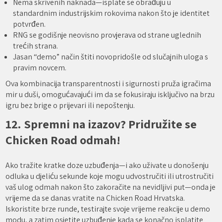
Nema skrivenih naknada—isplate se obrađuju u
standardnim industrijskim rokovima nakon što je identitet
potvrđen.
RNG se godišnje neovisno provjerava od strane uglednih
trećih strana.
Jasan “demo” način štiti novopridošle od slučajnih uloga s
pravim novcem.
Ova kombinacija transparentnosti i sigurnosti pruža igračima
mir u duši, omogućavajući im da se fokusiraju isključivo na brzu
igru bez brige o prijevari ili nepoštenju.
12. Spremni na izazov? Pridružite se
Chicken Road odmah!
Ako tražite kratke doze uzbuđenja—i ako uživate u donošenju
odluka u djeliću sekunde koje mogu udvostručiti ili utrostručiti
vaš ulog odmah nakon što zakoračite na nevidljivi put—onda je
vrijeme da se danas vratite na Chicken Road Hrvatska.
Iskoristite brze runde, testirajte svoje vrijeme reakcije u demo
modu, a zatim osjetite uzbuđenje kada se konačno isplatite