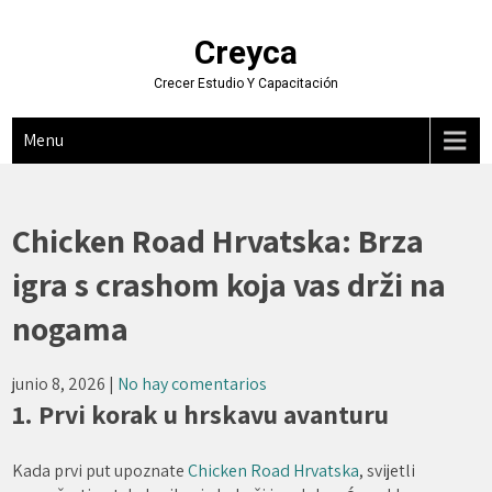
Skip
to
Creyca
content
Crecer Estudio Y Capacitación
Menu
Chicken Road Hrvatska: Brza
igra s crashom koja vas drži na
nogama
junio 8, 2026
|
No hay comentarios
1. Prvi korak u hrskavu avanturu
Kada prvi put upoznate
Chicken Road Hrvatska
, svijetli