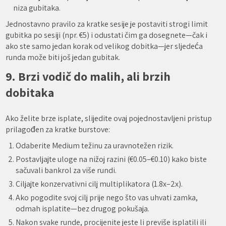
niza gubitaka.
Jednostavno pravilo za kratke sesije je postaviti strogi limit
gubitka po sesiji (npr. €5) i odustati čim ga dosegnete—čak i
ako ste samo jedan korak od velikog dobitka—jer sljedeća
runda može biti još jedan gubitak.
9. Brzi vodič do malih, ali brzih
dobitaka
Ako želite brze isplate, slijedite ovaj pojednostavljeni pristup
prilagođen za kratke burstove:
Odaberite Medium težinu za uravnotežen rizik.
Postavljajte uloge na nižoj razini (€0.05–€0.10) kako biste
sačuvali bankrol za više rundi.
Ciljajte konzervativni cilj multiplikatora (1.8x–2x).
Ako pogodite svoj cilj prije nego što vas uhvati zamka,
odmah isplatite—bez drugog pokušaja.
Nakon svake runde, procijenite jeste li previše isplatili ili