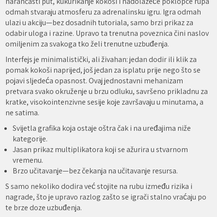
narančasti put, kukurikanje kokoši i nadolazeće poklopce rupa
odmah stvaraju atmosferu za adrenalinsku igru. Igra odmah
ulazi u akciju—bez dosadnih tutoriala, samo brzi prikaz za
odabir uloga i razine. Upravo ta trenutna poveznica čini naslov
omiljenim za svakoga tko želi trenutne uzbuđenja.
Interfejs je minimalistički, ali živahan: jedan dodir ili klik za
pomak kokoši naprijed, još jedan za isplatu prije nego što se
pojavi sljedeća opasnost. Ovaj jednostavni mehanizam
pretvara svako okruženje u brzu odluku, savršeno prikladnu za
kratke, visokointenzivne sesije koje završavaju u minutama, a
ne satima.
Svijetla grafika koja ostaje oštra čak i na uređajima niže
kategorije.
Jasan prikaz multiplikatora koji se ažurira u stvarnom
vremenu.
Brzo učitavanje—bez čekanja na učitavanje resursa.
S samo nekoliko dodira već stojite na rubu između rizika i
nagrade, što je upravo razlog zašto se igrači stalno vraćaju po
te brze doze uzbuđenja.