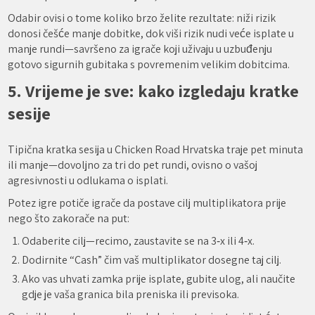
Odabir ovisi o tome koliko brzo želite rezultate: niži rizik
donosi češće manje dobitke, dok viši rizik nudi veće isplate u
manje rundi—savršeno za igrače koji uživaju u uzbuđenju
gotovo sigurnih gubitaka s povremenim velikim dobitcima.
5. Vrijeme je sve: kako izgledaju kratke
sesije
Tipična kratka sesija u Chicken Road Hrvatska traje pet minuta
ili manje—dovoljno za tri do pet rundi, ovisno o vašoj
agresivnosti u odlukama o isplati.
Potez igre potiče igrače da postave cilj multiplikatora prije
nego što zakorače na put:
Odaberite cilj—recimo, zaustavite se na 3‑x ili 4‑x.
Dodirnite “Cash” čim vaš multiplikator dosegne taj cilj.
Ako vas uhvati zamka prije isplate, gubite ulog, ali naučite
gdje je vaša granica bila preniska ili previsoka.