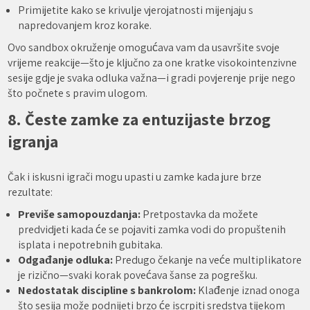
Primijetite kako se krivulje vjerojatnosti mijenjaju s
napredovanjem kroz korake.
Ovo sandbox okruženje omogućava vam da usavršite svoje
vrijeme reakcije—što je ključno za one kratke visokointenzivne
sesije gdje je svaka odluka važna—i gradi povjerenje prije nego
što počnete s pravim ulogom.
8. Česte zamke za entuzijaste brzog
igranja
Čak i iskusni igrači mogu upasti u zamke kada jure brze
rezultate:
Previše samopouzdanja:
Pretpostavka da možete
predvidjeti kada će se pojaviti zamka vodi do propuštenih
isplata i nepotrebnih gubitaka.
Odgađanje odluka:
Predugo čekanje na veće multiplikatore
je rizično—svaki korak povećava šanse za pogrešku.
Nedostatak discipline s bankrolom:
Klađenje iznad onoga
što sesija može podnijeti brzo će iscrpiti sredstva tijekom