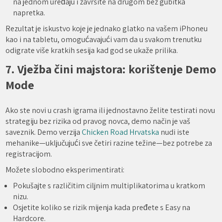
na jednom uređaju i završite na drugom bez gubitka
napretka.
Rezultat je iskustvo koje je jednako glatko na vašem iPhoneu
kao i na tabletu, omogućavajući vam da u svakom trenutku
odigrate više kratkih sesija kad god se ukaže prilika.
7. Vježba čini majstora: korištenje Demo
Mode
Ako ste novi u crash igrama ili jednostavno želite testirati novu
strategiju bez rizika od pravog novca, demo način je vaš
saveznik. Demo verzija
Chicken Road Hrvatska
nudi iste
mehanike—uključujući sve četiri razine težine—bez potrebe za
registracijom.
Možete slobodno eksperimentirati:
Pokušajte s različitim ciljnim multiplikatorima u kratkom
nizu.
Osjetite koliko se rizik mijenja kada pređete s Easy na
Hardcore.