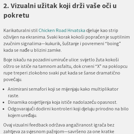
2. Vizualni užitak koji drži vaše oči u
pokretu
Karikaturalni stil
Chicken Road Hrvatska
djeluje kao strip
oživljen na ekranima. Svaki korak kokoši popraćen je suptilnim
zvučnim signalima—kukurik, šuštanje i povremeni “boing”
kada se nađe u blizini zamke.
Boje iskaču na pozadini umiruće ulice: svijetlo žuta kokoši
oštro se ističe na tamnom asfaltu, dok crveni “X” na poklopcu
rupe treperi zlokobno svaki put kada se šanse dramatično
povećaju.
Animirani semafori koji se mijenjaju kako multiplikator
raste.
Dinamika osvjetljenja koja ističe nadolazeću opasnost.
Odgovarajući dodirni kontroleri koji djeluju prirodno na bilo
kojem uređaju.
Ovaj vizualni feedback održava angažiranost igrača bez
zahtjeva za svjesnom pažnjom—savršeno za one kratke