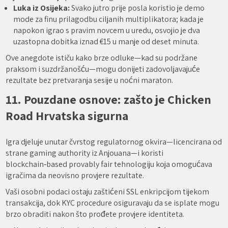
Luka iz Osijeka:
Svako jutro prije posla koristio je demo
mode za finu prilagodbu ciljanih multiplikatora; kada je
napokon igrao s pravim novcem u uredu, osvojio je dva
uzastopna dobitka iznad €15 u manje od deset minuta.
Ove anegdote ističu kako brze odluke—kad su podržane
praksom i suzdržanošću—mogu donijeti zadovoljavajuće
rezultate bez pretvaranja sesije u noćni maraton.
11. Pouzdane osnove: zašto je Chicken
Road Hrvatska sigurna
Igra djeluje unutar čvrstog regulatornog okvira—licencirana od
strane gaming authority iz Anjouana—i koristi
blockchain‑based provably fair tehnologiju koja omogućava
igračima da neovisno provjere rezultate.
Vaši osobni podaci ostaju zaštićeni SSL enkripcijom tijekom
transakcija, dok KYC procedure osiguravaju da se isplate mogu
brzo obraditi nakon što prođete provjere identiteta.