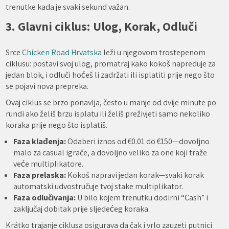
trenutke kada je svaki sekund važan.
3. Glavni ciklus: Ulog, Korak, Odluči
Srce
Chicken Road Hrvatska
leži u njegovom trostepenom
ciklusu: postavi svoj ulog, promatraj kako kokoš napreduje za
jedan blok, i odluči hoćeš li zadržati ili isplatiti prije nego što
se pojavi nova prepreka.
Ovaj ciklus se brzo ponavlja, često u manje od dvije minute po
rundi ako želiš brzu isplatu ili želiš preživjeti samo nekoliko
koraka prije nego što isplatiš.
Faza klađenja:
Odaberi iznos od €0.01 do €150—dovoljno
malo za casual igrače, a dovoljno veliko za one koji traže
veće multiplikatore.
Faza prelaska:
Kokoš napravi jedan korak—svaki korak
automatski udvostručuje tvoj stake multiplikator.
Faza odlučivanja:
U bilo kojem trenutku dodirni “Cash” i
zaključaj dobitak prije sljedećeg koraka.
Krátko trajanje ciklusa osigurava da čak i vrlo zauzeti putnici