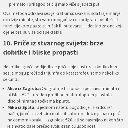
premalo i prilagodite cilj malo više sljedeći put.
Ova metoda održava sesije kratkima: svaka runda traje manje
od dvije minute, što vam omogućava da odigrate pet ili šest
rundi tijekom pauze za ručak ili putovanja—idealno za one koji
cijene brzinu više od spektakla.
10. Priče iz stvarnog svijeta: brze
dobitke i bliske propasti
Nekoliko igrača podijelilo je priče koje ilustriraju koliko brzo
sesije mogu preći od trijumfa do katastrofe u samo nekoliko
sekundi:
Alice iz Zagreba:
Odigrala je tri runde u petnaest minuta i
otišla s €27—uredan profit od malih uloga jer je ostala
disciplinirana s točkama isplate.
Mika iz Splita:
U jednom naletu pogodio je “Hardcore”
način, jureći za velikim multiplikatorom dok nije pao u peć
na osmom koraku—izgubio je €20, ali se nasmijao nakon što
je shvatio da je prešao svoju granicu udobnosti.