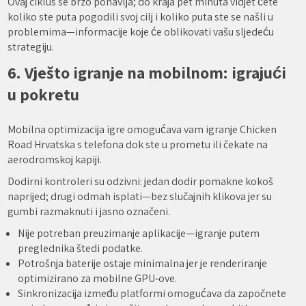
Ovaj ciklus se brzo ponavlja; do kraja pet minuta vidjet ćete
koliko ste puta pogodili svoj cilj i koliko puta ste se našli u
problemima—informacije koje će oblikovati vašu sljedeću
strategiju.
6. Vješto igranje na mobilnom: igrajući
u pokretu
Mobilna optimizacija igre omogućava vam igranje Chicken
Road Hrvatska s telefona dok ste u prometu ili čekate na
aerodromskoj kapiji.
Dodirni kontroleri su odzivni: jedan dodir pomakne kokoš
naprijed; drugi odmah isplati—bez slučajnih klikova jer su
gumbi razmaknuti i jasno označeni.
Nije potreban preuzimanje aplikacije—igranje putem
preglednika štedi podatke.
Potrošnja baterije ostaje minimalna jer je renderiranje
optimizirano za mobilne GPU‑ove.
Sinkronizacija između platformi omogućava da započnete