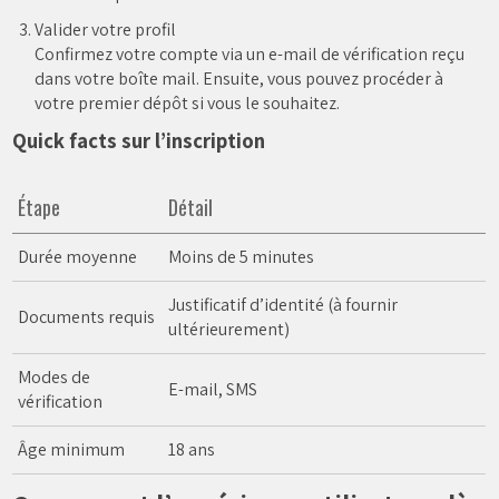
Valider votre profil
Confirmez votre compte via un e-mail de vérification reçu
dans votre boîte mail. Ensuite, vous pouvez procéder à
votre premier dépôt si vous le souhaitez.
Quick facts sur l’inscription
Étape
Détail
Durée moyenne
Moins de 5 minutes
Justificatif d’identité (à fournir
Documents requis
ultérieurement)
Modes de
E-mail, SMS
vérification
Âge minimum
18 ans