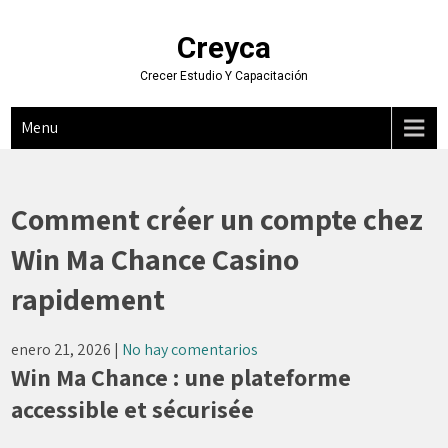
Skip
to
Creyca
content
Crecer Estudio Y Capacitación
Menu
Comment créer un compte chez
Win Ma Chance Casino
rapidement
enero 21, 2026
|
No hay comentarios
Win Ma Chance : une plateforme
accessible et sécurisée