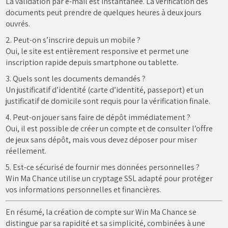
La validation par e-mail est instantanée. La vérification des
documents peut prendre de quelques heures à deux jours
ouvrés.
2. Peut-on s’inscrire depuis un mobile ?
Oui, le site est entièrement responsive et permet une
inscription rapide depuis smartphone ou tablette.
3. Quels sont les documents demandés ?
Un justificatif d’identité (carte d’identité, passeport) et un
justificatif de domicile sont requis pour la vérification finale.
4. Peut-on jouer sans faire de dépôt immédiatement ?
Oui, il est possible de créer un compte et de consulter l’offre
de jeux sans dépôt, mais vous devez déposer pour miser
réellement.
5. Est-ce sécurisé de fournir mes données personnelles ?
Win Ma Chance utilise un cryptage SSL adapté pour protéger
vos informations personnelles et financières.
En résumé, la création de compte sur Win Ma Chance se
distingue par sa rapidité et sa simplicité, combinées à une