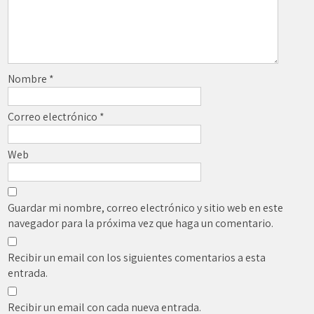
Nombre
*
Correo electrónico
*
Web
Guardar mi nombre, correo electrónico y sitio web en este
navegador para la próxima vez que haga un comentario.
Recibir un email con los siguientes comentarios a esta
entrada.
Recibir un email con cada nueva entrada.