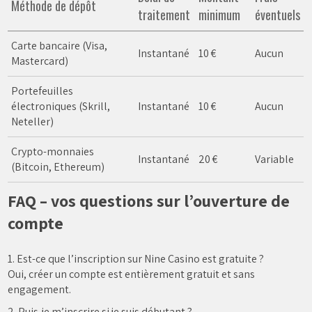
Méthode de dépôt
traitement
minimum
éventuels
Carte bancaire (Visa,
Instantané
10 €
Aucun
Mastercard)
Portefeuilles
électroniques (Skrill,
Instantané
10 €
Aucun
Neteller)
Crypto-monnaies
Instantané
20 €
Variable
(Bitcoin, Ethereum)
FAQ – vos questions sur l’ouverture de
compte
1. Est-ce que l’inscription sur Nine Casino est gratuite ?
Oui, créer un compte est entièrement gratuit et sans
engagement.
2. Puis-je m’inscrire si je suis débutant ?