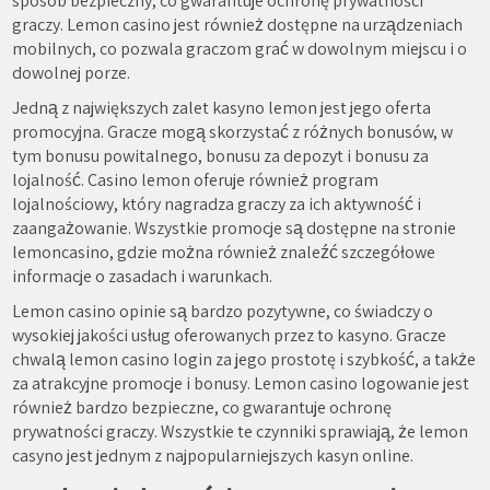
sposób bezpieczny, co gwarantuje ochronę prywatności
graczy. Lemon casino jest również dostępne na urządzeniach
mobilnych, co pozwala graczom grać w dowolnym miejscu i o
dowolnej porze.
Jedną z największych zalet kasyno lemon jest jego oferta
promocyjna. Gracze mogą skorzystać z różnych bonusów, w
tym bonusu powitalnego, bonusu za depozyt i bonusu za
lojalność. Casino lemon oferuje również program
lojalnościowy, który nagradza graczy za ich aktywność i
zaangażowanie. Wszystkie promocje są dostępne na stronie
lemoncasino, gdzie można również znaleźć szczegółowe
informacje o zasadach i warunkach.
Lemon casino opinie są bardzo pozytywne, co świadczy o
wysokiej jakości usług oferowanych przez to kasyno. Gracze
chwalą lemon casino login za jego prostotę i szybkość, a także
za atrakcyjne promocje i bonusy. Lemon casino logowanie jest
również bardzo bezpieczne, co gwarantuje ochronę
prywatności graczy. Wszystkie te czynniki sprawiają, że lemon
casyno jest jednym z najpopularniejszych kasyn online.