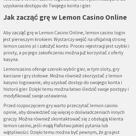
uzyskania dostępu do Twojego konta i gier.
Jak zacząć grę w Lemon Casino Online
Aby zacząć grę w Lemon Casino Online, lemon casino login
jest pierwszym krokiem. Wystarczy wejść na oficjalną stronę
lemon casino pl i założyć konto. Proces rejestracji jest szybki i
prosty, a po jego zakończeniu można już korzystać z oferty
kasyna.
Lemoncasino oferuje szeroki wybór gier, w tym sloty, gry
karciane i gry stołowe. Można również skorzystać z lemon
kasyno logowanie, aby uzyskać dostęp do swojego konta i
historii gier. Dzięki temu można łatwo śledzić swoje postępy i
modyfikować swoje ustawienia.
Przed rozpoczęciem gry warto przeczytać lemon casino
opinie, aby dowiedzieć się więcej o doświadczeniach innych
graczy. Można również skontaktować się z obsługą klienta
lemon casino, jeśli mają Państwo jakieś pytania lub
wątpliwości. Dzięki temu można być pewnym, że gra jest