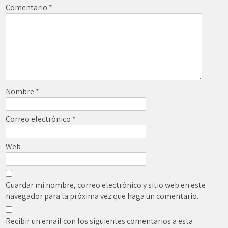
Comentario
*
Nombre
*
Correo electrónico
*
Web
Guardar mi nombre, correo electrónico y sitio web en este
navegador para la próxima vez que haga un comentario.
Recibir un email con los siguientes comentarios a esta