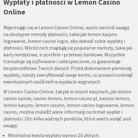
Wypłaty i płatności w Lemon Casino
Online
Rejestrując się w Lemon Casino Online, warto zwrócić uwagę
na dostępne metody płatności, takie jak lemon kasyno
logowanie, lemon casino login, aby ułatwić sobie wypłaty i
płatności. Wśród nich znajdują się popularne metody, takie jak
karty kredytowe, e-portfele i przelewy bankowe. Wszystkie
transakcje są szyfrowane i zabezpieczone, co gwarantuje
bezpieczeństwo Twoich danych. Przed dokonaniem pierwszej
wypłaty, należy zweryfikować swoje konto, co pozwoli uniknąć
ewentualnych opóźnień w wypłacie wygranych.
W Lemon Casino Online, tak jak w innych kasynach, jak lemon
casino opinie, casino lemon, lemon casino pl, kasyno lemon,
lemon kasyno, lemon casyno, lemon casino logowanie, lemon
casino, można znaleźć wiele informacji na temat wypłat i
płatności. Oto kilka ważnych punktów, które warto wziąć pod
uwagę:
Minimalna kwota wypłaty wynosi 20 złotych.