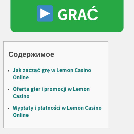
GRAĆ
Содержимое
Jak zacząć grę w Lemon Casino
Online
Oferta gier i promocji w Lemon
Casino
Wypłaty i płatności w Lemon Casino
Online