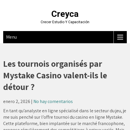
Skip
to
Creyca
content
Crecer Estudio Y Capacitación
Menu
Les tournois organisés par
Mystake Casino valent-ils le
détour ?
enero 2, 2026
|
No hay comentarios
En tant qu’analyste en ligne spécialisé dans le secteur du jeu, je
me suis penché sur l’offre tournoi du casino en ligne Mystake.
Cette plateforme, bien implantée sur le marché francophone,
propose régulièrement des compétitions à enjeux variés. Mais