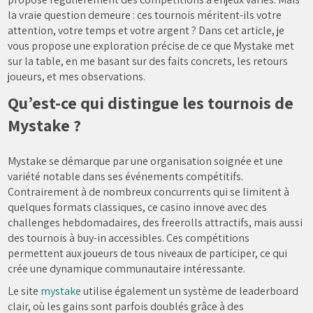
la vraie question demeure : ces tournois méritent-ils votre
attention, votre temps et votre argent ? Dans cet article, je
vous propose une exploration précise de ce que Mystake met
sur la table, en me basant sur des faits concrets, les retours
joueurs, et mes observations.
Qu’est-ce qui distingue les tournois de
Mystake ?
Mystake se démarque par une organisation soignée et une
variété notable dans ses événements compétitifs.
Contrairement à de nombreux concurrents qui se limitent à
quelques formats classiques, ce casino innove avec des
challenges hebdomadaires, des freerolls attractifs, mais aussi
des tournois à buy-in accessibles. Ces compétitions
permettent aux joueurs de tous niveaux de participer, ce qui
crée une dynamique communautaire intéressante.
Le site
mystake
utilise également un système de leaderboard
clair, où les gains sont parfois doublés grâce à des