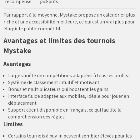
récompense
jackpots
Par rapport à la moyenne, Mystake propose un calendrier plus
riche et une accessibilité meilleure, ce qui est un vrai plus pour
élargir le public compétitif.
Avantages et limites des tournois
Mystake
Avantages
Large variété de compétitions adaptées à tous les profils.
Système de classement intuitif et motivant.
Bonus et multiplicateurs qui boostent les gains.
Interface fluide adaptée aux mobiles, idéale pour jouer en
déplacement.
Support client disponible en français, ce qui facilite la
compréhension des règles.
Limites
Certains tournois à buy-in peuvent sembler élevés pour les