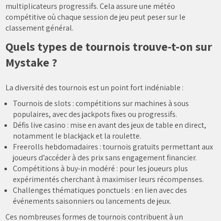
multiplicateurs progressifs. Cela assure une météo
compétitive où chaque session de jeu peut peser sur le
classement général.
Quels types de tournois trouve-t-on sur
Mystake ?
La diversité des tournois est un point fort indéniable :
Tournois de slots : compétitions sur machines à sous
populaires, avec des jackpots fixes ou progressifs.
Défis live casino : mise en avant des jeux de table en direct,
notamment le blackjack et la roulette.
Freerolls hebdomadaires : tournois gratuits permettant aux
joueurs d’accéder à des prix sans engagement financier.
Compétitions à buy-in modéré : pour les joueurs plus
expérimentés cherchant à maximiser leurs récompenses.
Challenges thématiques ponctuels : en lien avec des
événements saisonniers ou lancements de jeux.
Ces nombreuses formes de tournois contribuent à un