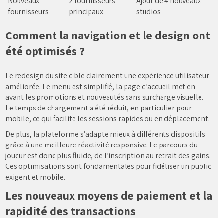
Nouveaux
2 fournisseurs
Ajout de 4 nouveaux
fournisseurs
principaux
studios
Comment la navigation et le design ont
été optimisés ?
Le redesign du site cible clairement une expérience utilisateur
améliorée. Le menu est simplifié, la page d’accueil met en
avant les promotions et nouveautés sans surcharge visuelle.
Le temps de chargement a été réduit, en particulier pour
mobile, ce qui facilite les sessions rapides ou en déplacement.
De plus, la plateforme s’adapte mieux à différents dispositifs
grâce à une meilleure réactivité responsive. Le parcours du
joueur est donc plus fluide, de l’inscription au retrait des gains.
Ces optimisations sont fondamentales pour fidéliser un public
exigent et mobile.
Les nouveaux moyens de paiement et la
rapidité des transactions