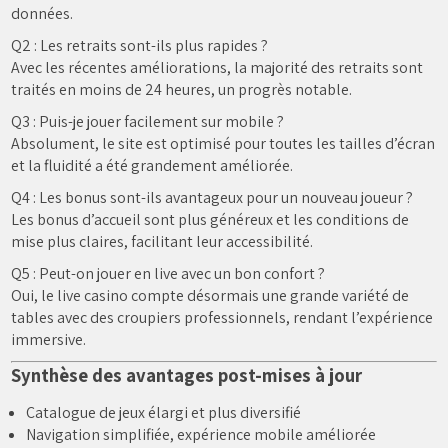
données.
Q2 : Les retraits sont-ils plus rapides ?
Avec les récentes améliorations, la majorité des retraits sont
traités en moins de 24 heures, un progrès notable.
Q3 : Puis-je jouer facilement sur mobile ?
Absolument, le site est optimisé pour toutes les tailles d’écran
et la fluidité a été grandement améliorée.
Q4 : Les bonus sont-ils avantageux pour un nouveau joueur ?
Les bonus d’accueil sont plus généreux et les conditions de
mise plus claires, facilitant leur accessibilité.
Q5 : Peut-on jouer en live avec un bon confort ?
Oui, le live casino compte désormais une grande variété de
tables avec des croupiers professionnels, rendant l’expérience
immersive.
Synthèse des avantages post-mises à jour
Catalogue de jeux élargi et plus diversifié
Navigation simplifiée, expérience mobile améliorée