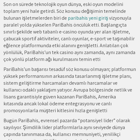
Son on sürede teknolojik oyun dünya, eski oyun modelini
toplam yeni hale getirdi. Söz konusu değişimin temelinde
bulunan işletmelerden biri de
paribahis yeni giriş
vizyonuyla
paralel yolda yükselen PariBahis öncülük etti. Başlangıçta
sınırlı şekilde web tabanlı e-casino oyunda yer alan işletme,
çabucak sportif aktiviteler, canlı oyunlar, e-sport ve taşınabilir
eğlence platformunda etki alanını genişletti. Anlatılan çok
yönlülük, PariBahis’un tek casino aynı zamanda, aynı zamanda
çok yönlü platform ağı kurulmasını temin etti
PariBahis’un başarısı tesadüf söz konusu olmayan; platformun
yüksek performansının arkasında tasarlanmış işletme planı,
sistem geliştirme harcamaları devamlı harcamalar ve
kullanıcı odaklı yaklaşım yatıyor. Avrupa bölgesinde netlik ve
lisans garantisiyle güven kazanan PariBahis, Amerika
kıtasında ancak lokal ödeme entegrasyonu ve canlı
promosyonlarla müşteri kitlesini hızla genişletti
Bugün PariBahis, evrensel pazarda “potansiyel lider” olarak
sayılıyor. Şimdilik lider platformlarla aynı seviyede dünya
çapında tanınmasa da, kullanıcı memnuniyeti, yenilikçi