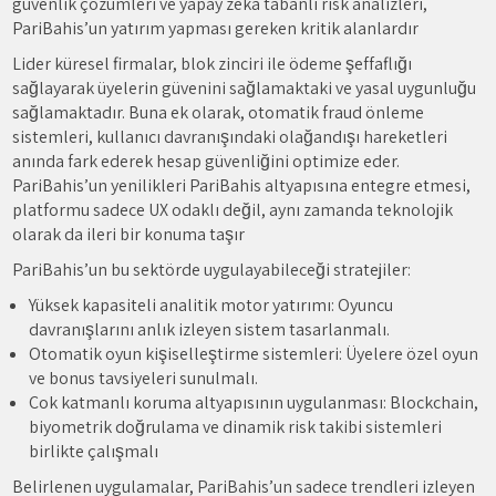
güvenlik çözümleri ve yapay zekâ tabanlı risk analizleri,
PariBahis’un yatırım yapması gereken kritik alanlardır
Lider küresel firmalar, blok zinciri ile ödeme şeffaflığı
sağlayarak üyelerin güvenini sağlamaktaki ve yasal uygunluğu
sağlamaktadır. Buna ek olarak, otomatik fraud önleme
sistemleri, kullanıcı davranışındaki olağandışı hareketleri
anında fark ederek hesap güvenliğini optimize eder.
PariBahis’un yenilikleri PariBahis altyapısına entegre etmesi,
platformu sadece UX odaklı değil, aynı zamanda teknolojik
olarak da ileri bir konuma taşır
PariBahis’un bu sektörde uygulayabileceği stratejiler:
Yüksek kapasiteli analitik motor yatırımı: Oyuncu
davranışlarını anlık izleyen sistem tasarlanmalı.
Otomatik oyun kişiselleştirme sistemleri: Üyelere özel oyun
ve bonus tavsiyeleri sunulmalı.
Çok katmanlı koruma altyapısının uygulanması: Blockchain,
biyometrik doğrulama ve dinamik risk takibi sistemleri
birlikte çalışmalı
Belirlenen uygulamalar, PariBahis’un sadece trendleri izleyen