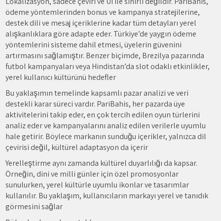
Lokalizasyon, sadece çeviri ve UI ile sınırlı değildir. PariBahis,
ödeme yöntemlerinden bonus ve kampanya stratejilerine,
destek dili ve mesaj içeriklerine kadar tüm detayları yerel
alışkanlıklara göre adapte eder. Türkiye’de yaygın ödeme
yöntemlerini sisteme dahil etmesi, üyelerin güvenini
artırmasını sağlamıştır. Benzer biçimde, Brezilya pazarında
futbol kampanyaları veya Hindistan’da slot odaklı etkinlikler,
yerel kullanıcı kültürünü hedefler
Bu yaklaşımın temelinde kapsamlı pazar analizi ve veri
destekli karar süreci vardır. PariBahis, her pazarda üye
aktivitelerini takip eder, en çok tercih edilen oyun türlerini
analiz eder ve kampanyalarını analiz edilen verilerle uyumlu
hale getirir. Böylece markanın sunduğu içerikler, yalnızca dil
çevirisi değil, kültürel adaptasyon da içerir
Yerelleştirme aynı zamanda kültürel duyarlılığı da kapsar.
Örneğin, dini ve milli günler için özel promosyonlar
sunulurken, yerel kültürle uyumlu ikonlar ve tasarımlar
kullanılır. Bu yaklaşım, kullanıcıların markayı yerel ve tanıdık
görmesini sağlar