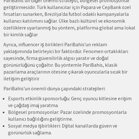
PariBahis’un diğer önemli stratejisi, bölgesel promosyonlar
geliştirmesidir. Türk kullanıcılar için Papara ve CepBank özel
fırsatları sunarken, Brezilya’da futbol odaklı kampanyalarla
kullanıcı katılımını sağlar. Ülke bazlı kültürel ve ekonomik
özelliklere uyarlanmış bu yöntem, platforma global ama lokal
bir kimlik sağlar
Ayrıca, influencer iş birlikleri PariBahis’un reklam
yaklaşımında belirleyici bir faktördür. Fenomen ortaklıkları
sayesinde, firma güvenilirlik algısı yaratır ve doğal
görünürlüğünü çoğaltır. Bu yöntemle PariBahis, klasik
pazarlama araçlarının ötesine çıkarak oyuncularla sıcak bir
iletişim geliştirir
PariBahis’un önemli dünya çapındaki stratejileri:
Esports etkinlik sponsorluğu: Genç oyuncu kitlesine erişim
ve çağdaş imaj yaratma.
Bölgesel promosyonlar: Pazar özelinde promosyonlarla
kullanıcı bağlılığını geliştirme.
Sosyal medya işbirlikleri: Dijital kanallarda güven ve
görünürlük sağlama.