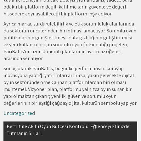
odaklı bir platform değil, katılımcıların güvenle ve değerli
hissederek oynayabileceği bir platform inşa ediyor
Ayrıca marka, sürdürülebilirlik ve etik sorumluluk alanlarında
da sektörün öncülerinden biri olmayı amaçlıyor. Sorumlu oyun
politikalarının genişletilmesi, data gizliliğinin geliştirilmesi
ve yeni kullanıcılar için sorumlu oyun farkındalığı projeleri,
PariBahis’un uzun dönemli planlarının ayrılmaz öğeleri
arasında yer alıyor
Sonuç olarak PariBahis, bugünkü performansını koruyup
inovasyona yaptığı yatırımları artırırsa, yakın gelecekte dijital
oyun sektöründe örnek alınan platformlardan biri olması
muhtemel. Vizyoner plan, platformu yalnızca oyun sunan bir
yapı olmaktan çıkarır; yenilik, güven ve sorumlu oyun
değerlerinin birleştiği çağdaş dijital kültürün sembolü yapıyor
Uncategorized
Navegación
Bettilt ile Akıllı Oyun Bütçesi Kontrolü: Eğlenceyi Elinizde
Tutmanın Sırları
de