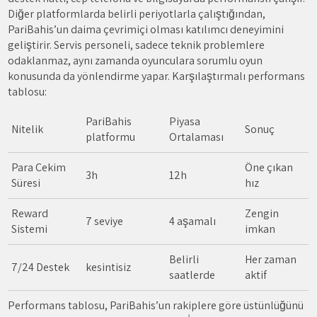
Diğer platformlarda belirli periyotlarla çalıştığından,
PariBahis’un daima çevrimiçi olması katılımcı deneyimini
geliştirir. Servis personeli, sadece teknik problemlere
odaklanmaz, aynı zamanda oyunculara sorumlu oyun
konusunda da yönlendirme yapar. Karşılaştırmalı performans
tablosu:
PariBahis
Piyasa
Nitelik
Sonuç
platformu
Ortalaması
Para Çekim
Öne çıkan
3h
12h
Süresi
hız
Reward
Zengin
7 seviye
4 aşamalı
Sistemi
imkan
Belirli
Her zaman
7/24 Destek
kesintisiz
saatlerde
aktif
Performans tablosu, PariBahis’un rakiplere göre üstünlüğünü