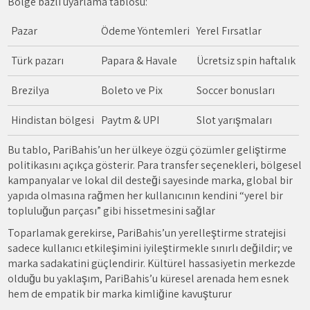
Bölge bazlı uyarlama tablosu:
Pazar
Ödeme Yöntemleri
Yerel Fırsatlar
Türk pazarı
Papara & Havale
Ücretsiz spin haftalık
Brezilya
Boleto ve Pix
Soccer bonusları
Hindistan bölgesi
Paytm & UPI
Slot yarışmaları
Bu tablo, PariBahis’un her ülkeye özgü çözümler geliştirme
politikasını açıkça gösterir. Para transfer seçenekleri, bölgesel
kampanyalar ve lokal dil desteği sayesinde marka, global bir
yapıda olmasına rağmen her kullanıcının kendini “yerel bir
topluluğun parçası” gibi hissetmesini sağlar
Toparlamak gerekirse, PariBahis’un yerelleştirme stratejisi
sadece kullanıcı etkileşimini iyileştirmekle sınırlı değildir; ve
marka sadakatini güçlendirir. Kültürel hassasiyetin merkezde
olduğu bu yaklaşım, PariBahis’u küresel arenada hem esnek
hem de empatik bir marka kimliğine kavuşturur