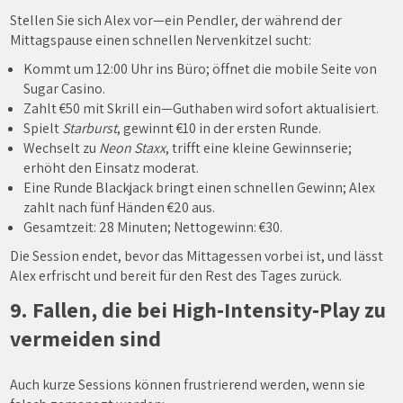
Stellen Sie sich Alex vor—ein Pendler, der während der
Mittagspause einen schnellen Nervenkitzel sucht:
Kommt um 12:00 Uhr ins Büro; öffnet die mobile Seite von
Sugar Casino.
Zahlt €50 mit Skrill ein—Guthaben wird sofort aktualisiert.
Spielt
Starburst
, gewinnt €10 in der ersten Runde.
Wechselt zu
Neon Staxx
, trifft eine kleine Gewinnserie;
erhöht den Einsatz moderat.
Eine Runde Blackjack bringt einen schnellen Gewinn; Alex
zahlt nach fünf Händen €20 aus.
Gesamtzeit: 28 Minuten; Nettogewinn: €30.
Die Session endet, bevor das Mittagessen vorbei ist, und lässt
Alex erfrischt und bereit für den Rest des Tages zurück.
9. Fallen, die bei High‑Intensity‑Play zu
vermeiden sind
Auch kurze Sessions können frustrierend werden, wenn sie