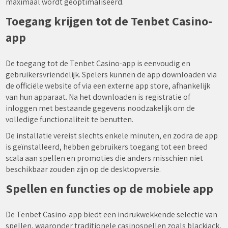
maximaal wordt geoptimaliseerd.
Toegang krijgen tot de Tenbet Casino-
app
De toegang tot de Tenbet Casino-app is eenvoudig en
gebruikersvriendelijk. Spelers kunnen de app downloaden via
de officiële website of via een externe app store, afhankelijk
van hun apparaat. Na het downloaden is registratie of
inloggen met bestaande gegevens noodzakelijk om de
volledige functionaliteit te benutten.
De installatie vereist slechts enkele minuten, en zodra de app
is geïnstalleerd, hebben gebruikers toegang tot een breed
scala aan spellen en promoties die anders misschien niet
beschikbaar zouden zijn op de desktopversie.
Spellen en functies op de mobiele app
De Tenbet Casino-app biedt een indrukwekkende selectie van
spellen, waaronder traditionele casinospellen zoals blackjack,