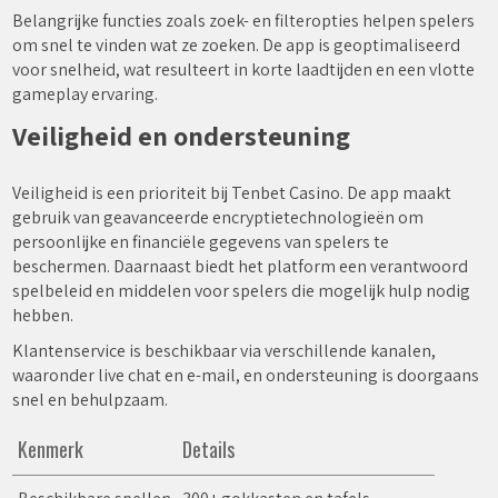
Belangrijke functies zoals zoek- en filteropties helpen spelers
om snel te vinden wat ze zoeken. De app is geoptimaliseerd
voor snelheid, wat resulteert in korte laadtijden en een vlotte
gameplay ervaring.
Veiligheid en ondersteuning
Veiligheid is een prioriteit bij Tenbet Casino. De app maakt
gebruik van geavanceerde encryptietechnologieën om
persoonlijke en financiële gegevens van spelers te
beschermen. Daarnaast biedt het platform een verantwoord
spelbeleid en middelen voor spelers die mogelijk hulp nodig
hebben.
Klantenservice is beschikbaar via verschillende kanalen,
waaronder live chat en e-mail, en ondersteuning is doorgaans
snel en behulpzaam.
Kenmerk
Details