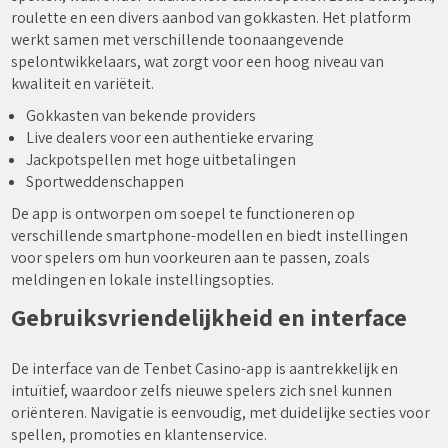
roulette en een divers aanbod van gokkasten. Het platform
werkt samen met verschillende toonaangevende
spelontwikkelaars, wat zorgt voor een hoog niveau van
kwaliteit en variëteit.
Gokkasten van bekende providers
Live dealers voor een authentieke ervaring
Jackpotspellen met hoge uitbetalingen
Sportweddenschappen
De app is ontworpen om soepel te functioneren op
verschillende smartphone-modellen en biedt instellingen
voor spelers om hun voorkeuren aan te passen, zoals
meldingen en lokale instellingsopties.
Gebruiksvriendelijkheid en interface
De interface van de Tenbet Casino-app is aantrekkelijk en
intuïtief, waardoor zelfs nieuwe spelers zich snel kunnen
oriënteren. Navigatie is eenvoudig, met duidelijke secties voor
spellen, promoties en klantenservice.