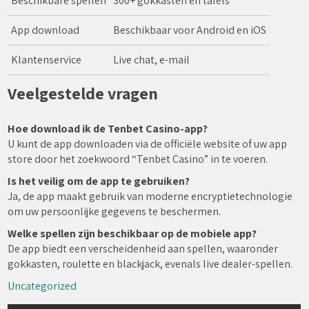
Beschikbare spellen
300+ gokkasten en tafels
App download
Beschikbaar voor Android en iOS
Klantenservice
Live chat, e-mail
Veelgestelde vragen
Hoe download ik de Tenbet Casino-app?
U kunt de app downloaden via de officiële website of uw app
store door het zoekwoord “Tenbet Casino” in te voeren.
Is het veilig om de app te gebruiken?
Ja, de app maakt gebruik van moderne encryptietechnologie
om uw persoonlijke gegevens te beschermen.
Welke spellen zijn beschikbaar op de mobiele app?
De app biedt een verscheidenheid aan spellen, waaronder
gokkasten, roulette en blackjack, evenals live dealer-spellen.
Uncategorized