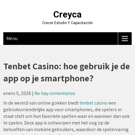
Skip
to
Creyca
content
Crecer Estudio Y Capacitación
Menu
Tenbet Casino: hoe gebruik je de
app op je smartphone?
enero 5, 2026
|
No hay comentarios
In de wereld van online gokken biedt
tenbet casino
een
gebruiksvriendelijke app voor smartphones, die spelers in
staat stelt om hun favoriete spellen waar en wanneer dan ook
te spelen. Deze app is ontworpen met het oog op de
behoeften van mobiele gebruikers, waardoor de spelervaring