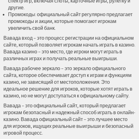
спектр игр, включая слоты, карточные игры, рулетку и
другие.
Промокоды: официальный сайт регулярно предлагает
промокоды и акции, которые помогают игрокам
увеличить свой банк.
Вавада вход – это процесс регистрации на официальном
сайте, который позволяет игрокам начать играть в казино.
Вавада казино – это место, где игроки могут играть в
различных играх и получать реальные выигрыши.
Вавада рабочее зеркало – это зеркало официального
сайта, которое обеспечивает доступ к играм и функциям
казино, не зависящий от местоположения. Это
идеальное решение для игроков, которые хотят играть в
казино, но не могут доступаться к официальному сайту.
Вавада – это официальный сайт, который предлагает
игрокам безопасный и надежный способ играть в онлайн-
казино. Вавада официальный сайт – это лучшее место
для игроков, ищущих реальные выигрыши и безопасный
игровой процесс.