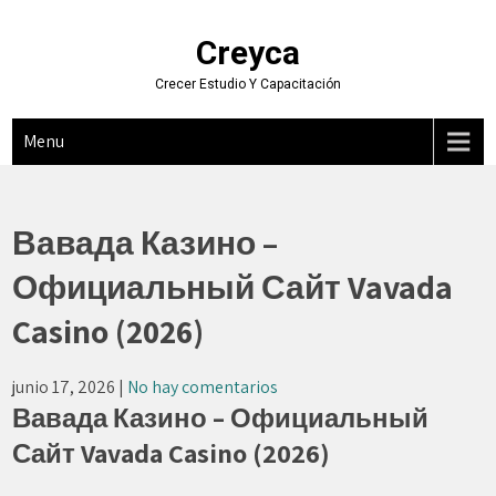
Skip
to
Creyca
content
Crecer Estudio Y Capacitación
Menu
Вавада Казино –
Официальный Сайт Vavada
Casino (2026)
junio 17, 2026
|
No hay comentarios
Вавада Казино – Официальный
Сайт Vavada Casino (2026)