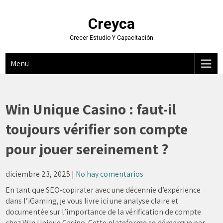
Skip
to
Creyca
content
Crecer Estudio Y Capacitación
Menu
Win Unique Casino : faut-il
toujours vérifier son compte
pour jouer sereinement ?
diciembre 23, 2025
|
No hay comentarios
En tant que SEO-copirater avec une décennie d’expérience
dans l’iGaming, je vous livre ici une analyse claire et
documentée sur l’importance de la vérification de compte
chez Win Unique Casino. Cette plateforme se démarque par