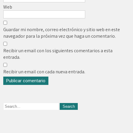
Web
Guardar mi nombre, correo electrónico y sitio web en este
navegador para la próxima vez que haga un comentario.
Recibir un email con los siguientes comentarios a esta
entrada.
Recibir un email con cada nueva entrada.