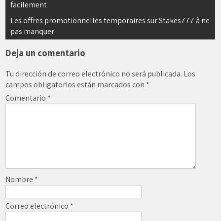
facilement
de
Les offres promotionnelles temporaires sur Stakes777 à ne
entradas
pas manquer
Deja un comentario
Tu dirección de correo electrónico no será publicada.
Los
campos obligatorios están marcados con
*
Comentario
*
Nombre
*
Correo electrónico
*