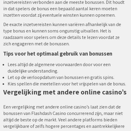
inzetvereisten verbonden aan de meeste bonussen. Dit houdt
in dat spelers de bonus een bepaald aantal keren moeten
inzetten voordat zij eventuele winsten kunnen opnemen.
De exacte inzetvereisten kunnen variëren afhankelijk van de
type bonus en kunnen soms ongunstig uitvallen. Het is
raadzaam voor spelers om deze details te lezen voordat ze
zich engageren met de bonussen.
Tips voor het optimaal gebruik van bonussen
Lees altijd de algemene voorwaarden door voor een
duidelijke understanding.
Let op de verloopdatum van bonussen en gratis spins.
Kies spellen die meetellen voor het vrijspelen van de bonus.
Vergelijking met andere online casino’s
Een vergelijking met andere online casino’s laat zien dat de
bonussen van Flashdash Casino concurrerend zijn, maar niet
altijd de beste op de markt. Veel andere platforms bieden
vergelijkbare of zelfs hogere percentages en aantrekkelijkere