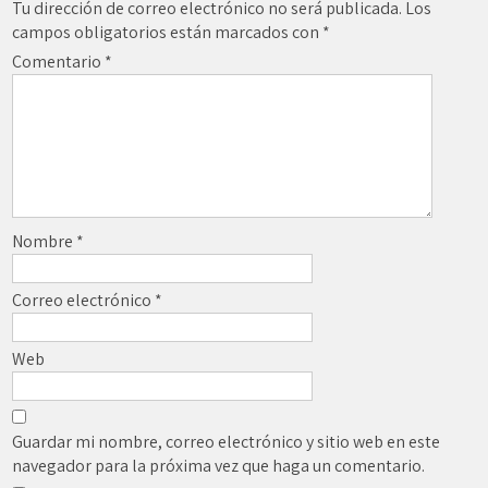
Tu dirección de correo electrónico no será publicada.
Los
campos obligatorios están marcados con
*
Comentario
*
Nombre
*
Correo electrónico
*
Web
Guardar mi nombre, correo electrónico y sitio web en este
navegador para la próxima vez que haga un comentario.