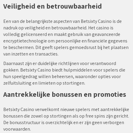
Veiligheid en betrouwbaarheid
Een van de belangrijkste aspecten van Betsixty Casino is de
nadruk op veiligheid en betrouwbaarheid. Het casino is
volledig gelicenseerd en maakt gebruik van geavanceerde
encryptietechnologie om persoonlijke en financiële gegevens
te beschermen. Dit geeft spelers gemoedsrust bij het plaatsen
van inzetten en transacties.
Daarnaast zijn er duidelijke richtlijnen voor verantwoord
gokken. Betsixty Casino biedt hulpmiddelen voor spelers die
hun speelgedrag willen beheersen, waaronder opties voor
zelfuitsluiting en limieten op stortingen.
Aantrekkelijke bonussen en promoties
Betsixty Casino verwelkomt nieuwe spelers met aantrekkelijke
bonussen die zowel op stortingen als op free spins zijn gericht.
De bonusstructuur is overzichtelijk en er zijn geen verborgen
voorwaarden.