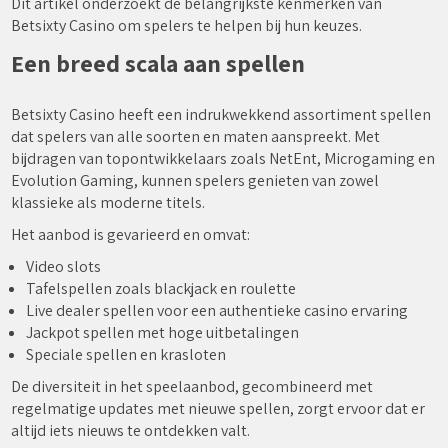
Dit artikel onderzoekt de belangrijkste kenmerken van
Betsixty Casino om spelers te helpen bij hun keuzes.
Een breed scala aan spellen
Betsixty Casino heeft een indrukwekkend assortiment spellen
dat spelers van alle soorten en maten aanspreekt. Met
bijdragen van topontwikkelaars zoals NetEnt, Microgaming en
Evolution Gaming, kunnen spelers genieten van zowel
klassieke als moderne titels.
Het aanbod is gevarieerd en omvat:
Video slots
Tafelspellen zoals blackjack en roulette
Live dealer spellen voor een authentieke casino ervaring
Jackpot spellen met hoge uitbetalingen
Speciale spellen en krasloten
De diversiteit in het speelaanbod, gecombineerd met
regelmatige updates met nieuwe spellen, zorgt ervoor dat er
altijd iets nieuws te ontdekken valt.