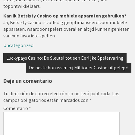
topontwikkelaars.
Kan ik Betsixty Casino op mobiele apparaten gebruiken?
Ja, Betsixty Casino is volledig geoptimaliseerd voor mobiele
apparaten, waardoor spelers overal en altijd kunnen genieten
van hun favoriete spellen.
Uncategorized
Navegación
Luckypays Casino: De Sleutel tot een Eerlijke Spelervaring
de
De beste bonussen bij Millioner Casino uitgelegd
entradas
Deja un comentario
Tu dirección de correo electrónico no será publicada.
Los
campos obligatorios están marcados con
*
Comentario
*