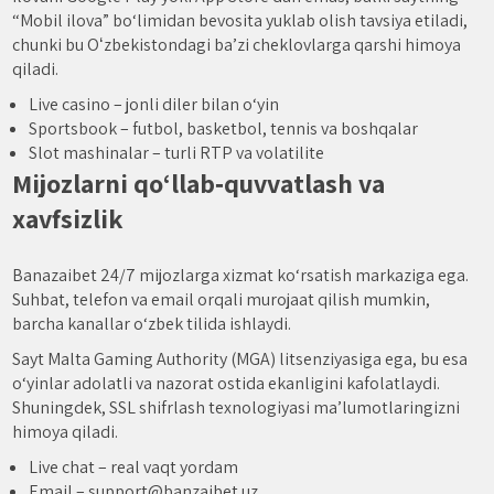
“Mobil ilova” bo‘limidan bevosita yuklab olish tavsiya etiladi,
chunki bu Oʻzbekistondagi ba’zi cheklovlarga qarshi himoya
qiladi.
Live casino – jonli diler bilan o‘yin
Sportsbook – futbol, basketbol, tennis va boshqalar
Slot mashinalar – turli RTP va volatilite
Mijozlarni qo‘llab‑quvvatlash va
xavfsizlik
Banazaibet 24/7 mijozlarga xizmat ko‘rsatish markaziga ega.
Suhbat, telefon va email orqali murojaat qilish mumkin,
barcha kanallar o‘zbek tilida ishlaydi.
Sayt Malta Gaming Authority (MGA) litsenziyasiga ega, bu esa
o‘yinlar adolatli va nazorat ostida ekanligini kafolatlaydi.
Shuningdek, SSL shifrlash texnologiyasi ma’lumotlaringizni
himoya qiladi.
Live chat – real vaqt yordam
Email – support@banzaibet.uz