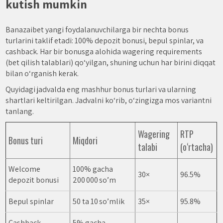
kutish mumkin
Banazaibet yangi foydalanuvchilarga bir nechta bonus
turlarini taklif etadi: 100% depozit bonusi, bepul spinlar, va
cashback. Har bir bonusga alohida wagering requirements
(bet qilish talablari) qo‘yilgan, shuning uchun har birini diqqat
bilan o‘rganish kerak.
Quyidagi jadvalda eng mashhur bonus turlari va ularning
shartlari keltirilgan. Jadvalni ko‘rib, o‘zingizga mos variantni
tanlang.
Wagering
RTP
Bonus turi
Miqdori
talabi
(o‘rtacha)
Welcome
100% gacha
30×
96.5%
depozit bonusi
200 000 so’m
Bepul spinlar
50 ta 10 so’mlik
35×
95.8%
Cashback
5% gacha