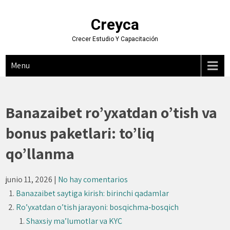
Skip
to
Creyca
content
Crecer Estudio Y Capacitación
Menu
Banazaibet ro’yxatdan o’tish va
bonus paketlari: to’liq
qo’llanma
junio 11, 2026
|
No hay comentarios
Banazaibet saytiga kirish: birinchi qadamlar
Ro’yxatdan o’tish jarayoni: bosqichma‑bosqich
Shaxsiy ma’lumotlar va KYC