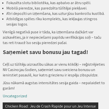
Fokusēta slotu bibliotēka, kas apbalvo ar ātru spēli.
Mobilā pieredze, kas paredzēta tūlītējai piekļuvei.
Ātri depozīti un izņemšana, kas uztur jūsu bankrollu kustībā.
Atbildīgas spēles rīku komplekts, kas iekļaujas stingros
sesijas logos.
Vienīgā negatīvā puse ir tāda, ka izņemšana dažkārt var
aizkavēties, ja ir nepieciešami papildu verifikācijas soļi – taču
tas reti traucē īso sesiju pieredzei pašai.
Saņemiet savu bonusu jau tagad!
Ceļš uz tūlītēju aizrautību sākas ar vienu klikšķi – reģistrējieties
NV Casino jau šodien, saņemiet savu sveiciena bonusu un
ienirstiet pasaulē, kur katrs griezienu ir iespēju zibspuldze.
Jūsu nākamā augstas intensitātes sesija gaida – nepalaidiet to
garām!
Uncategorized
Navegación
Chicken Road : Jeu de Crash Rapide pour un Jeu Intense