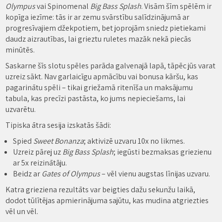
Olympus
vai Spinomenal
Big Bass Splash
. Visām šīm spēlēm ir
kopīga iezīme: tās ir ar zemu svārstību salīdzinājumā ar
progresīvajiem džekpotiem, bet joprojām sniedz pietiekami
daudz aizrautības, lai grieztu ruletes mazāk nekā piecās
minūtēs.
Saskarne šīs slotu spēles parāda galvenajā lapā, tāpēc jūs varat
uzreiz sākt. Nav garlaicīgu apmācību vai bonusa kāršu, kas
pagarinātu spēli – tikai griežamā ritenīša un maksājumu
tabula, kas precīzi pastāsta, ko jums nepieciešams, lai
uzvarētu.
Tipiska ātra sesija izskatās šādi:
Spied
Sweet Bonanza
; aktivizē uzvaru 10x no likmes.
Uzreiz pārej uz
Big Bass Splash
; iegūsti bezmaksas griezienu
ar 5x reizinātāju.
Beidz ar
Gates of Olympus
– vēl vienu augstas līnijas uzvaru.
Katra grieziena rezultāts var beigties dažu sekunžu laikā,
dodot tūlītējas apmierinājuma sajūtu, kas mudina atgriezties
vēl un vēl.