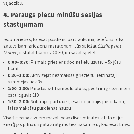
vajadzību.
4. Paraugs piecu minūšu sesijas
stāstījumam
Iedomājieties, ka esat pusdienu pārtraukumā, telefons rokā,
gatavs īsam griezienu maratonam. Jūs spiežat
Sizzling Hot
Deluxe
, iestatāt likmi uz €0.30, un sākat spēlēt.
0:00–0:30:
Pirmais grieziens dod nelielu uzvaru – 5x jūsu
likmi.
0:30–1:00:
Aktivizējat bezmaksas griezienu; reizinātāji
summējas līdz 3x.
1:00–1:30:
Parādās wild simbolu bloks; pēc trim griezieniem
esat ieguvis €10.
1:30–2:00:
Nolēmjat pārtraukt; esat nopelnījis pietiekami,
lai samaksātu pusdienas naudu.
Visa šī secība aizņem mazāk nekā divas minūtes, atstājot jūs
enerģijas pilnu un gatavu atgriezties nākamreiz, kad esat brīvs.